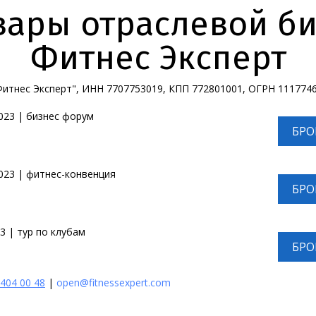
вары отраслевой б
Фитнес Эксперт
итнес Эксперт", ИНН 7707753019, КПП 772801001, ОГРН 111774
023 | бизнес форум
БРО
023 | фитнес-конвенция
БРО
3 | тур по клубам
БРО
 404 00 48
|
open@fitnessexpert.com