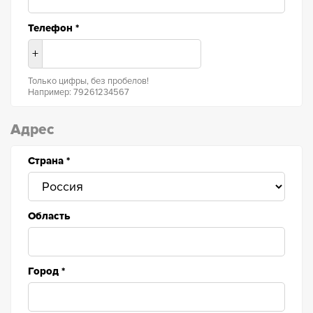
Телефон
*
+
Только цифры, без пробелов!
Например: 79261234567
Адрес
Страна
*
Область
Город
*