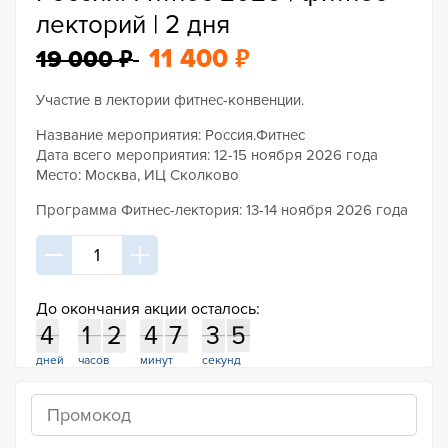
лекторий | 2 дня
₽
₽
11 400
19 000
Участие в лектории фитнес-конвенции.
Название мероприятия: Россия.Фитнес
Дата всего мероприятия: 12-15 ноября 2026 года
Место: Москва, ИЦ Сколково
Программа Фитнес-лектория: 13-14 ноября 2026 года
До окончания акции осталось:
4
1
2
4
7
3
4
4
1
2
4
7
3
5
5
4
дней
часов
минут
секунд