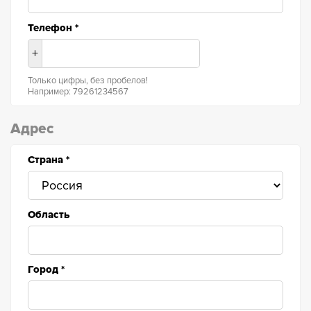
Телефон
*
+
Только цифры, без пробелов!
Например: 79261234567
Адрес
Страна
*
Область
Город
*