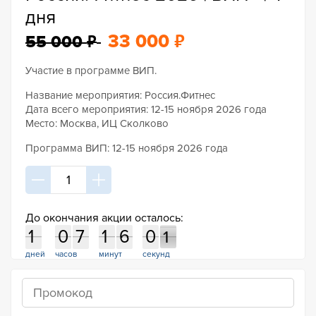
дня
₽
₽
33 000
55 000
Участие в программе ВИП.
Название мероприятия: Россия.Фитнес
Дата всего мероприятия: 12-15 ноября 2026 года
Место: Москва, ИЦ Сколково
Программа ВИП: 12-15 ноября 2026 года
До окончания акции осталось:
1
0
7
1
6
0
0
1
0
7
1
6
0
1
0
1
дней
часов
минут
секунд