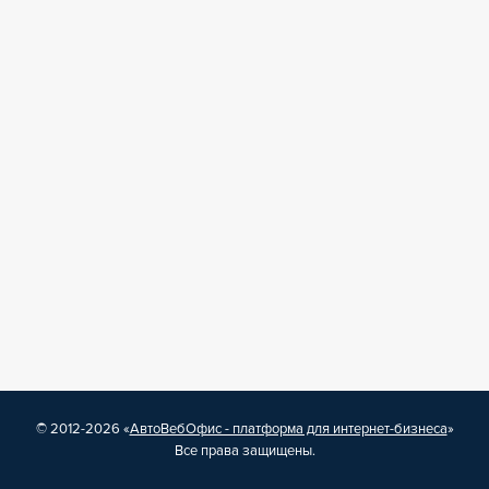
© 2012-2026 «
АвтоВебОфис - платформа для интернет-бизнеса
»
Все права защищены.