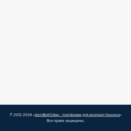
© 2012-2026 «
АвтоВебОфис - платформа для интернет-бизнеса
»
Все права защищены.